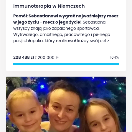
za wsparcie w powrocie do zdrowia. Czasu mam
Immunoterapia w Niemczech
niewiele, bo leczenie musi rozpocząć się jeszcze w
lipcu.
Każda wpłata przybliża mnie do możliwości
Pomóż Sebastianowi wygrać najważniejszy mecz
rozpoczęcia terapii, która może uratować moje
w jego życiu - mecz o jego życie!
Sebastiana
zdrowie i życie.
Dziękuję za każdą formę wsparcia -
wszyscy znają jako zapalonego sportowca.
finansową, udostępnienie zbiórki, dobre słowo.
Wytrwałego, ambitnego, pracowitego i pełnego
Mocno wierzę w to, że z Waszą pomocą to
pasji chłopaka, który realizował każdy swój cel z
naprawdę może się udać.
ogromnym zapałem. Od 6 roku życia grał w tenisa
ziemnego. W wieku 8 lat zagrał pierwszy swój turniej,
208 488 zł
z 200 000 zł
104%
kontynuował swoje pasje jako zawodnik i oprócz
tego był trenerem tenisa. W wolnych chwilach jego
formą relaksu była siłownia, treningi boksu oraz
crossfit. Nie uznawał wymówek ani rzeczy
niemożliwych. Podtrzymajmy jego wiarę i
determinację, którą zawsze się dzielił i pielęgnował
u innych. Choroba rozwijała się niepozornie, zaczęło
się od zawrotów głowy, z czasem zaczęły się
problemy ze wzrokiem, które utrudniały mu pracę
na korcie. W 2019 roku zdiagnozowano u Sebastiana
glejaka II stopnia
(nieoperacyjnego guza mózgu).
Świat się zawalił, ale piłka nadal była w grze i walka