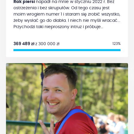
Rak piersi
napadł na mnie w styczniu 2022 r. Bez
ostrzeżenia i bez skrupułów. Od tego czasu jest
moim wrogiem numer 1 i staram się zrobić wszystko,
żeby wysłać go do diabła. I niech nie myśli wracać...
Przychodzi taki nieproszony intruz i próbuje
namieszać w moich planach i moim życiu. Czysta
bezczelność! Po usłyszeniu diagnozy nie byłam
369 489 zł
z 300 000 zł
123%
nawet smutna czy zmartwiona, tylko strasznie
wkurzona. Zaangażowałam wszystkie swoje siły i
środki w tę wojnę. Sił zostało mi jeszcze dużo, ale
środki jakoś zadziwiająco szybko topnieją. Po
mastektomii, za którą zapłacił NFZ (czyli w sumie my
wszyscy ze składek zdrowotnych), okazało się, że
mam podwyższone ryzyko raka w drugiej piersi.
Pomyślałam: „No nie, przecież nie będę się bawić w
to samo drugi raz". Podjęłam więc decyzję o
usunięciu drugiej piersi. Za tę operację jednak NFZ
nie płaci, woli poczekać aż w drugiej piersi też
będzie rak, wtedy dopiero NFZ płaci za
mastektomię. Podobna logika dotyczy wszystkich
innych procedur medycznych, w tym badań (m.in.
rezonansu magnetycznego czy genetycznych).