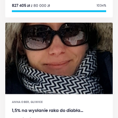
dobrze, efekty uboczne leczenia przestają mi
827 405 zł
z 80 000 zł
1034%
doskwierać i patrzę w przyszłość z optymizmem.
Środki, które zostały zgromadzone na moim koncie
w Fundacji wystarczają w chwili obecnej na
leczenie i badania, w związku z tym zawieszamy na
razie zbiórkę na moje konto. Wśród pacjentów
Fundacji Alivia jest wielu potrzebujących, których
nadal mogą Państwo wspierać. Bardzo serdecznie
pozdrawiam, Marta
ANNA OBER, GLIWICE
1,5% na wysłanie raka do diabła…