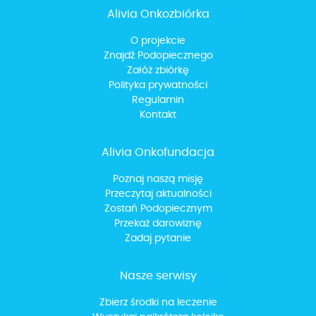
pieniądze, ale teraz walczę o swoje życie i o
cudu teraz potrzebuję. Od miesiąca przyjmuję
Alivia Onkozbiórka
szczęśliwe dzieciństwo moich dzieci. Wierzę, że
rybocyklib
,
a za tydzień
rozpoczynam leczenie
dzięki Waszej pomocy i wielkim sercom uda mi się
O projekcie
hormonalne nierefundowanym lekiem na układ
pokonać tego przeciwnika na wiele, wiele lat… a
Znajdź Podopiecznego
kostny -
denosumab
. Wdrożone terapie mają na
może nawet na dobre. Za wszelkie wsparcie
Załóż zbiórkę
celu zahamowanie progresji choroby oraz
ogromnie dziękuję w imieniu swoim i całej mojej
Polityka prywatności
wydłużenie czasu stabilizacji, a tak po ludzku:
rodziny!
Regulamin
wydłużenie życia.
Staram się zgromadzić środki
Kontakt
naterapięnierefundowanym lekiem na układ
kostny oraz dodatkowe leki niezbędne przy
agresywnym leczeniu.
Z podziękowaniem dla
Alivia Onkofundacja
Szlachetnych Darczyńców za wsparcie, Małgosia
Gizińska
Poznaj naszą misję
Przeczytaj aktualności
Zostań Podopiecznym
Przekaż darowiznę
Zadaj pytanie
Nasze serwisy
Zbierz środki na leczenie